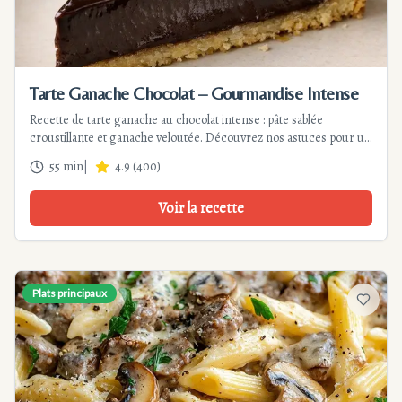
Tarte Ganache Chocolat – Gourmandise Intense
Recette de tarte ganache au chocolat intense : pâte sablée
croustillante et ganache veloutée. Découvrez nos astuces pour un
dessert réussi facilement. Parfaite pour les occasions spéciales.
55 min
|
4.9
(
400
)
Voir la recette
Plats principaux
Ajouter