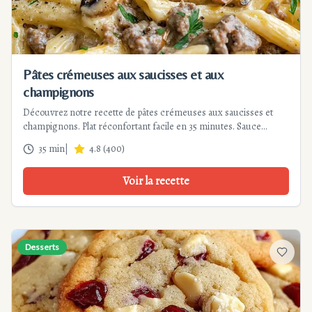
Pâtes crémeuses aux saucisses et aux
champignons
Découvrez notre recette de pâtes crémeuses aux saucisses et
champignons. Plat réconfortant facile en 35 minutes. Sauce
onctueuse, saveurs rustiques, parfait pour un dîner rapide et
35 min
|
4.8
(
400
)
gourmand.
Voir la recette
Desserts
Ajouter