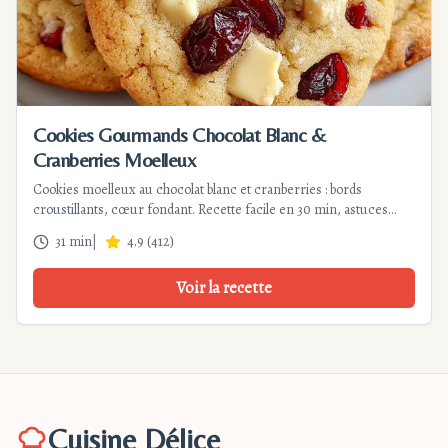
Cookies Gourmands Chocolat Blanc &
Cranberries Moelleux
Cookies moelleux au chocolat blanc et cranberries : bords
croustillants, cœur fondant. Recette facile en 30 min, astuces
pour une texture parfaite et variantes gourmandes. Idéal pour le
31 min
|
4.9
(
412
)
goûter.
Voir la recette
Cuisine Délice