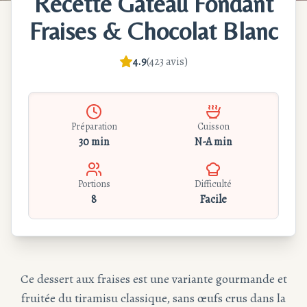
Recette Gâteau Fondant
Fraises & Chocolat Blanc
4.9
(
423
avis
)
Préparation
Cuisson
30 min
N-A min
Portions
Difficulté
8
Facile
Ce dessert aux fraises est une variante gourmande et
fruitée du tiramisu classique, sans œufs crus dans la