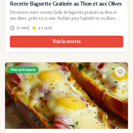
Recette Baguette Gratinée au Thon et aux Olives
Découvrez notre recette facile de baguette gratinée au thon et
aux olives, prête en 25 min. Parfaite pour l'apéritif ou un dîner
léger, cette recette méditerranéenne plaira à toute la famille.
25 min
|
4.9
(
415
)
Voir la recette
Plats principaux
Ajouter