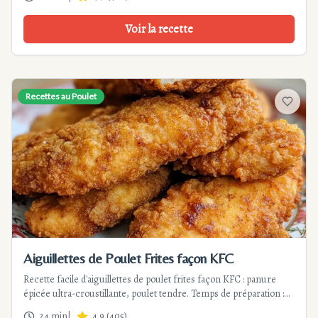
Voir la recette
Recettes au Poulet
Ajouter
Aiguillettes de Poulet Frites façon KFC
Recette facile d'aiguillettes de poulet frites façon KFC : panure
épicée ultra-croustillante, poulet tendre. Temps de préparation :
20 min. Conseils de friture parfaite et astuces pour un résultat
24 min
|
4.9
(
405
)