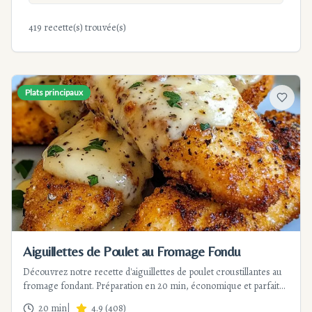
419 recette(s) trouvée(s)
Plats principaux
Ajouter
Aiguillettes de Poulet au Fromage Fondu
Découvrez notre recette d'aiguillettes de poulet croustillantes au
fromage fondant. Préparation en 20 min, économique et parfaite
pour un dîner rapide. Astuces et variantes incluses.
20 min
|
4.9
(
408
)