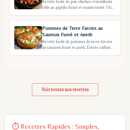
Recette facile de pois chiches croustillants
rôtis au paprika fumé et cumin toasté. Un
apéritif sain et économique, prêt en 30
minutes. Conseils pour une texture
parfaite et des variantes gourmandes.
Pommes de Terre Farcies au
Saumon Fumé et Aneth
Recette facile de pommes de terre farcies
au saumon fumé et aneth. Entrée raffinée
pour 4 personnes, préparation 20 min,
cuisson 45 min. Parfait pour dîners
élégants ou repas légers.
Voir toutes nos recettes
⏱️ Recettes Rapides : Simples,