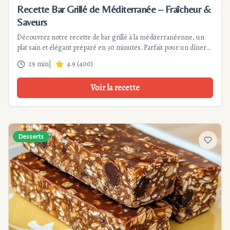
Recette Bar Grillé de Méditerranée – Fraîcheur &
Saveurs
Découvrez notre recette de bar grillé à la méditerranéenne, un
plat sain et élégant préparé en 30 minutes. Parfait pour un dîner
léger ou une occasion spéciale.
29 min
|
4.9
(
400
)
Voir la recette
Desserts
Ajouter