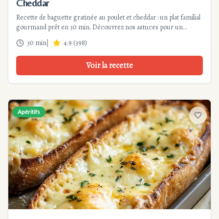
Cheddar
Recette de baguette gratinée au poulet et cheddar : un plat familial
gourmand prêt en 30 min. Découvrez nos astuces pour un
résultat croustillant et fondant, idéal pour un dîner rapide ou un
30 min
|
4.9
(
398
)
apéritif.
Voir la recette
Apéritifs
Ajouter