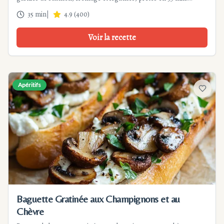
Parfait pour apéros festifs, simple et économique.
35 min
|
4.9
(
400
)
Voir la recette
Apéritifs
Ajouter
Baguette Gratinée aux Champignons et au
Chèvre