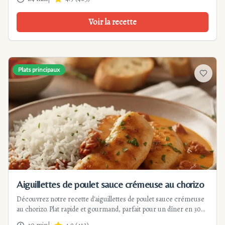
réussi.
Voir la recette
Plats principaux
Ajouter
Aiguillettes de poulet sauce crémeuse au chorizo
Découvrez notre recette d'aiguillettes de poulet sauce crémeuse
au chorizo. Plat rapide et gourmand, parfait pour un dîner en 30
min. Équilibre parfait entre tendreté et saveurs fumées.