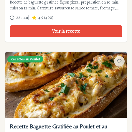
Recette de baguette gratinée façon pizza : préparation en 10 min,
cuisson 12 min. Garniture savoureuse sauce tomate, fromage,
pepperoni, poivrons. Parfait apéritif ou plat rapide. Astuces et
22 min
|
4.9
(
400
)
variantes incluses.
Voir la recette
Recettes au Poulet
Ajouter
Recette Baguette Gratifiée au Poulet et au