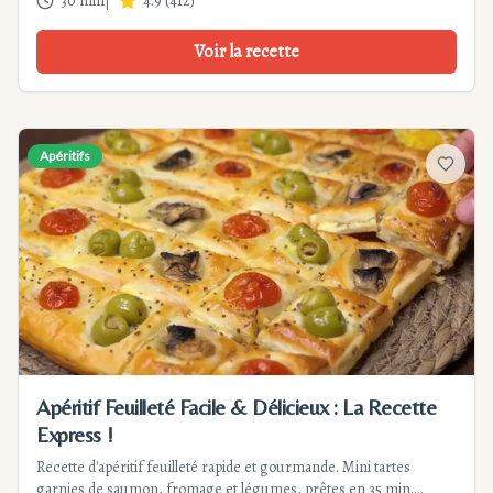
30 min
|
4.9
(
412
)
Voir la recette
Apéritifs
Ajouter
Apéritif Feuilleté Facile & Délicieux : La Recette
Express !
Recette d'apéritif feuilleté rapide et gourmande. Mini tartes
garnies de saumon, fromage et légumes, prêtes en 35 min.