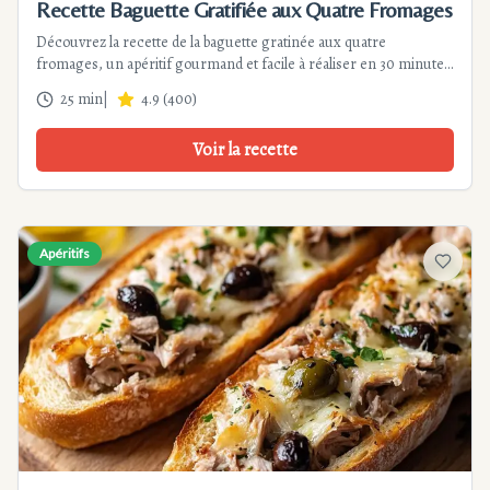
Recette Baguette Gratifiée aux Quatre Fromages
Découvrez la recette de la baguette gratinée aux quatre
fromages, un apéritif gourmand et facile à réaliser en 30 minutes.
Parfaite pour les amateurs de fromage !
25 min
|
4.9
(
400
)
Voir la recette
Apéritifs
Ajouter