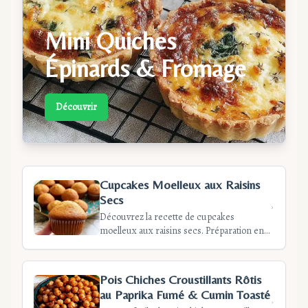
Mini Quiches
Épinards & Fromage
Découvrir
Cupcakes Moelleux aux Raisins
Secs
Découvrez la recette de cupcakes
moelleux aux raisins secs. Préparation en
15min, cuisson 12min. Recette
économique et facile pour un goûter
gourmand en famille.
Pois Chiches Croustillants Rôtis
au Paprika Fumé & Cumin Toasté