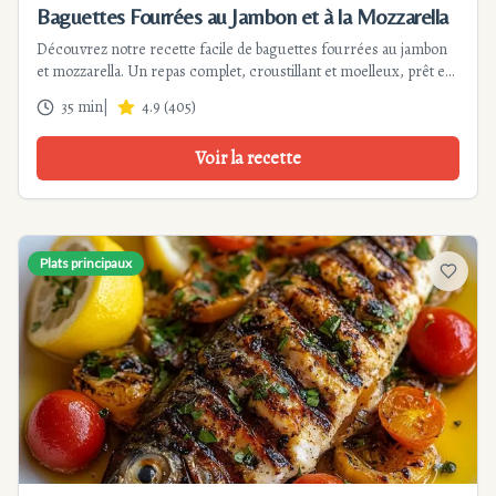
Baguettes Fourrées au Jambon et à la Mozzarella
Découvrez notre recette facile de baguettes fourrées au jambon
et mozzarella. Un repas complet, croustillant et moelleux, prêt en
35 minutes. Parfait pour un dîner rapide ou un brunch.
35 min
|
4.9
(
405
)
Voir la recette
Plats principaux
Ajouter