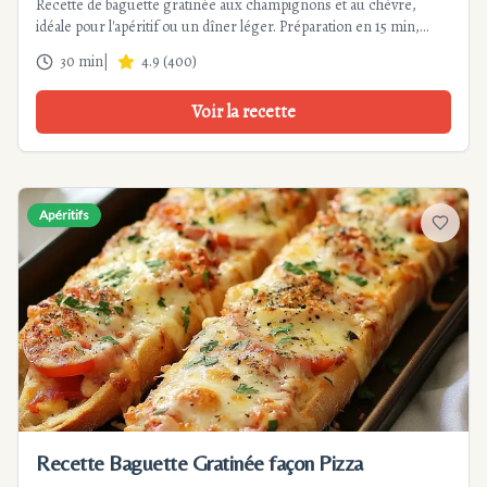
Recette de baguette gratinée aux champignons et au chèvre,
idéale pour l'apéritif ou un dîner léger. Préparation en 15 min,
cuisson 15 min. Une recette très facile, gourmande et élégante.
30 min
|
4.9
(
400
)
Voir la recette
Apéritifs
Ajouter
Recette Baguette Gratinée façon Pizza