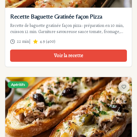
Recette Baguette Gratinée façon Pizza
Recette de baguette gratinée façon pizza : préparation en 10 min,
cuisson 12 min. Garniture savoureuse sauce tomate, fromage,
pepperoni, poivrons. Parfait apéritif ou plat rapide. Astuces et
22 min
|
4.9
(
400
)
variantes incluses.
Voir la recette
Apéritifs
Ajouter