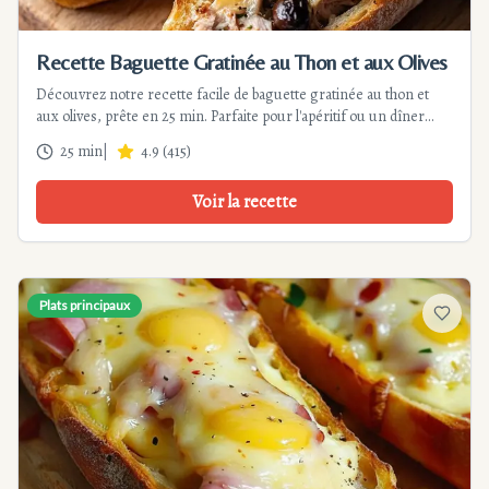
Recette Baguette Gratinée au Thon et aux Olives
Découvrez notre recette facile de baguette gratinée au thon et
aux olives, prête en 25 min. Parfaite pour l'apéritif ou un dîner
léger, cette recette méditerranéenne plaira à toute la famille.
25 min
|
4.9
(
415
)
Voir la recette
Plats principaux
Ajouter