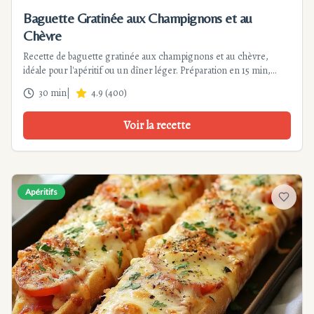
Baguette Gratinée aux Champignons et au
Chèvre
Recette de baguette gratinée aux champignons et au chèvre,
idéale pour l'apéritif ou un dîner léger. Préparation en 15 min,
cuisson 15 min. Une recette très facile, gourmande et élégante.
30 min
|
4.9
(
400
)
Voir la recette
Apéritifs
Ajouter