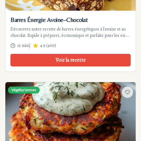
Barres Énergie Avoine–Chocolat
Découvrez notre recette de barres énergétiques à l'avoine et au
chocolat. Rapide à préparer, économique et parfaite pour les en-
cas sains. Conservation longue et variantes gourmandes incluses.
15 min
|
4.9
(
400
)
Voir la recette
Végétariennes
Ajouter