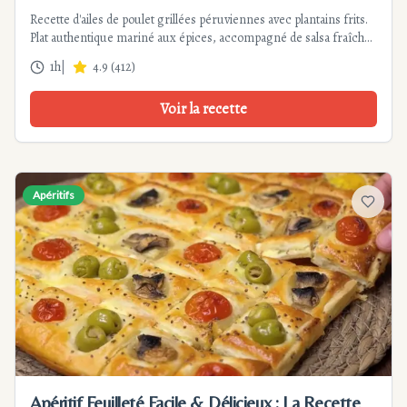
Recette d'ailes de poulet grillées péruviennes avec plantains frits.
Plat authentique mariné aux épices, accompagné de salsa fraîche.
Facile à préparer pour 4 personnes.
1h
|
4.9
(
412
)
Voir la recette
Apéritifs
Ajouter
Apéritif Feuilleté Facile & Délicieux : La Recette