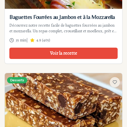
Baguettes Fourrées au Jambon et à la Mozzarella
Découvrez notre recette facile de baguettes fourrées au jambon
et mozzarella. Un repas complet, croustillant et moelleux, prêt en
35 minutes. Parfait pour un dîner rapide ou un brunch.
35 min
|
4.9
(
405
)
Voir la recette
Desserts
Ajouter