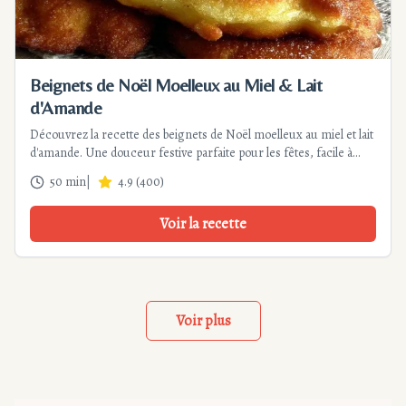
Beignets de Noël Moelleux au Miel & Lait
d'Amande
Découvrez la recette des beignets de Noël moelleux au miel et lait
d'amande. Une douceur festive parfaite pour les fêtes, facile à
réaliser et économique. Instructions détaillées et conseils pour
50 min
|
4.9
(
400
)
réussir la friture.
Voir la recette
Voir plus