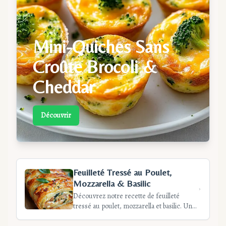
Mini-Quiches Sans
Croûte Brocoli &
Cheddar
Découvrir
Feuilleté Tressé au Poulet,
Mozzarella & Basilic
Découvrez notre recette de feuilleté
tressé au poulet, mozzarella et basilic. Un
plat élégant et gourmand, parfait pour les