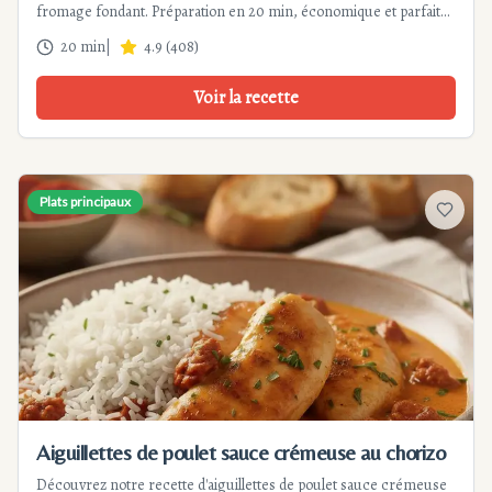
fromage fondant. Préparation en 20 min, économique et parfaite
pour un dîner rapide. Astuces et variantes incluses.
20 min
|
4.9
(
408
)
Voir la recette
Plats principaux
Ajouter
Aiguillettes de poulet sauce crémeuse au chorizo
Découvrez notre recette d'aiguillettes de poulet sauce crémeuse