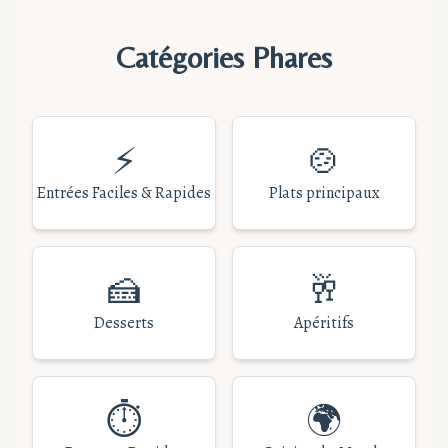
Catégories Phares
⚡
🍲
Entrées Faciles & Rapides
Plats principaux
🍰
🥂
Desserts
Apéritifs
⏱️
🌍