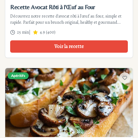
Recette Avocat Rôti à l'Œuf au Four
Découvrez notre recette d'avocat rôti à l'œuf au four, simple et
rapide. Parfait pour un brunch original, healthy et gourmand.
Suivez nos astuces pour un résultat parfait !
25 min
|
4.9
(
400
)
Voir la recette
Apéritifs
Ajouter