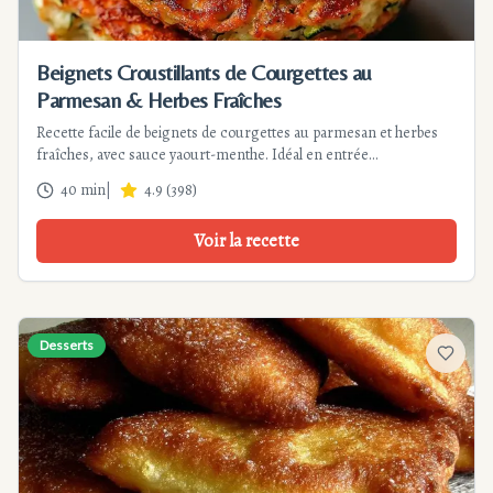
Beignets Croustillants de Courgettes au
Parmesan & Herbes Fraîches
Recette facile de beignets de courgettes au parmesan et herbes
fraîches, avec sauce yaourt-menthe. Idéal en entrée
végétarienne, préparé en 40 min. Astuces pour un croustillant
40 min
|
4.9
(
398
)
parfait !
Voir la recette
Desserts
Ajouter