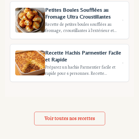
occasions spéciales. Temps de préparation
: 25 min.
Petites Boules Soufflées au
Fromage Ultra Croustillantes
Recette de petites boules soufflées au
fromage, croustillantes à l'extérieur et
fondantes à l'intérieur. Parfaites pour
l'apéritif, faciles et économiques. Temps de
préparation : 20 min.
Recette Hachis Parmentier Facile
et Rapide
Préparez un hachis Parmentier facile et
rapide pour 6 personnes. Recette
traditionnelle avec viande hachée et purée
maison, prête en 1h10. Conseils et
variantes inclus.
Voir toutes nos recettes