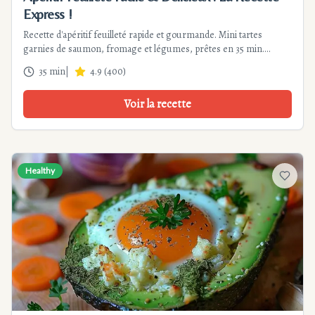
Express !
Recette d'apéritif feuilleté rapide et gourmande. Mini tartes
garnies de saumon, fromage et légumes, prêtes en 35 min.
Parfait pour apéros festifs, simple et économique.
35 min
|
4.9
(
400
)
Voir la recette
Healthy
Ajouter