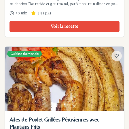
au chorizo. Plat rapide et gourmand, parfait pour un dîner en 30
min. Équilibre parfait entre tendreté et saveurs fumées.
30 min
|
4.9
(
412
)
Voir la recette
Cuisine du Monde
Ajouter
Ailes de Poulet Grillées Péruviennes avec
Plantains Frits