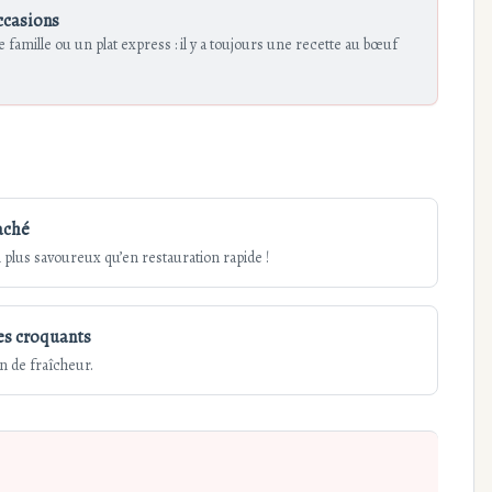
ccasions
famille ou un plat express : il y a toujours une recette au bœuf
aché
n plus savoureux qu’en restauration rapide !
es croquants
in de fraîcheur.