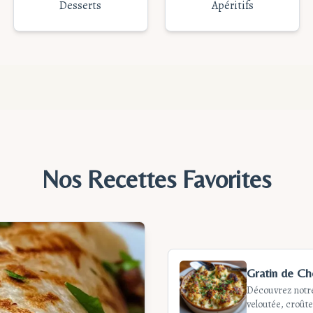
Desserts
Apéritifs
Nos Recettes Favorites
Gratin de Ch
Découvrez notre
veloutée, croûte