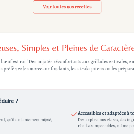
Voir toutes nos recettes
uses, Simples et Pleines de Caractèr
 bœuf est roi ! Des mijotés réconfortants aux grillades estivales, 
 préfériez les morceaux fondants, les steaks juteux ou les préparat
éduire ?
Accessibles et adaptées à t
f, qu’il soit lentement mijoté,
Des explications claires, des in
résultats impeccables, même pou