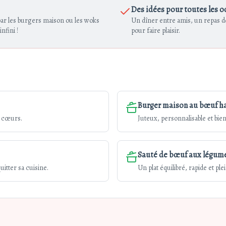
Des idées pour toutes les o
par les burgers maison ou les woks
Un dîner entre amis, un repas de 
infini !
pour faire plaisir.
Burger maison au bœuf h
s cœurs.
Juteux, personnalisable et bie
Sauté de bœuf aux légum
itter sa cuisine.
Un plat équilibré, rapide et ple