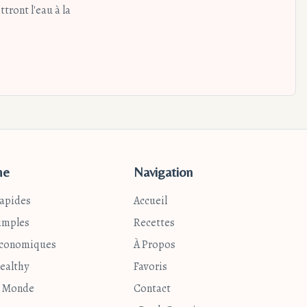
tront l'eau à la
me
Navigation
Rapides
Accueil
imples
Recettes
Économiques
À Propos
ealthy
Favoris
u Monde
Contact