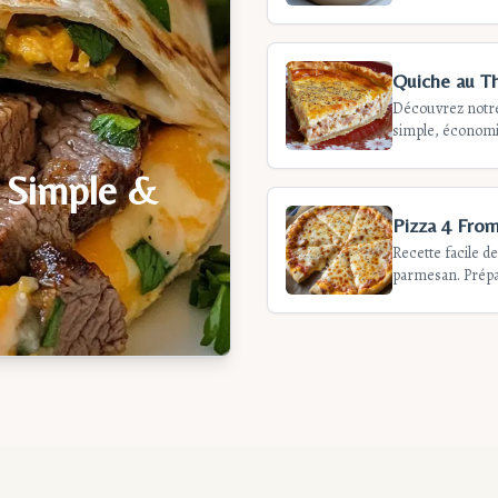
réconfortant po
Quiche au T
Découvrez notre 
simple, économiq
minutes et savou
 Simple &
Pizza 4 Fro
Recette facile d
parmesan. Prépar