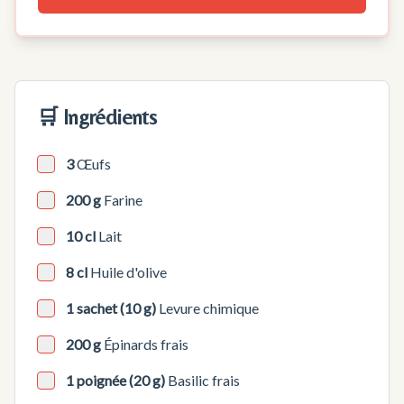
🛒 Ingrédients
3
Œufs
200 g
Farine
10 cl
Lait
8 cl
Huile d'olive
1 sachet (10 g)
Levure chimique
200 g
Épinards frais
1 poignée (20 g)
Basilic frais