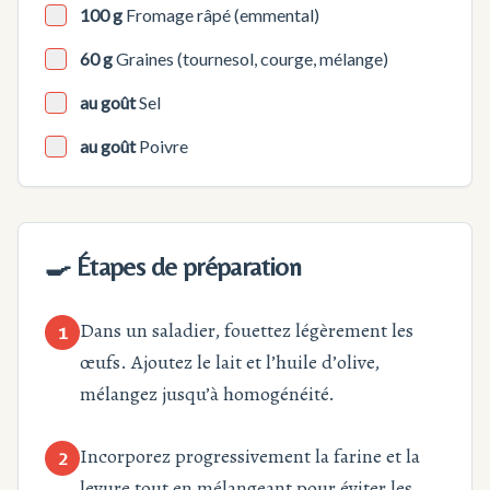
100 g
Fromage râpé (emmental)
60 g
Graines (tournesol, courge, mélange)
au goût
Sel
au goût
Poivre
🍳 Étapes de préparation
Dans un saladier, fouettez légèrement les
1
œufs. Ajoutez le lait et l’huile d’olive,
mélangez jusqu’à homogénéité.
Incorporez progressivement la farine et la
2
levure tout en mélangeant pour éviter les