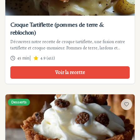
Croque Tartiflette (pommes de terre &
reblochon)
Découvrez notre recette de croque tartiflette, une fusion entre
tartiflette et croque-monsieur. Pommes de terre, lardons et
reblochon fondant en 45 min. Parfait pour l'hiver !
45 min
|
4.9
(
412
)
Voir la recette
Desserts
Ajouter