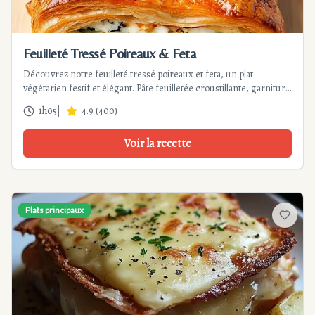
Feuilleté Tressé Poireaux & Feta
Découvrez notre feuilleté tressé poireaux et feta, un plat
végétarien festif et élégant. Pâte feuilletée croustillante, garniture
fondante, tressage facile. Parfait pour un repas convivial.
1h05
|
4.9
(
400
)
Voir la recette
Plats principaux
Ajouter