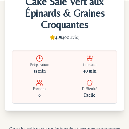
Cake Salé Vert aux
Épinards & Graines
Croquantes
4.9
(
400
avis
)
Préparation
Cuisson
15 min
40 min
Portions
Difficulté
6
Facile
Ce cake salé vert aux épinards et graines croquantes