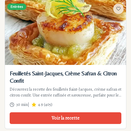
Entrées
Ajouter
Feuilletés Saint-Jacques, Crème Safran & Citron
Confit
Découvrez la recette des feuilletés Saint-Jacques, crème safran et
citron confit. Une entrée raffinée et savoureuse, parfaite pour les
fêtes.
30 min
|
4.9
(
405
)
Voir la recette