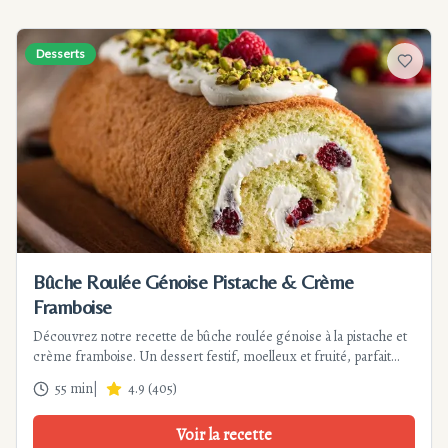
Desserts
Ajouter
Bûche Roulée Génoise Pistache & Crème
Framboise
Découvrez notre recette de bûche roulée génoise à la pistache et
crème framboise. Un dessert festif, moelleux et fruité, parfait
pour les fêtes. Étapes détaillées et conseils pour une réussite
55 min
|
4.9
(
405
)
garantie.
Voir la recette