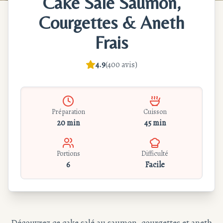
Cake Salé Saumon,
Courgettes & Aneth
Frais
4.9
(
400
avis
)
Préparation
Cuisson
20 min
45 min
Portions
Difficulté
6
Facile
Découvrez ce cake salé au saumon, courgettes et aneth