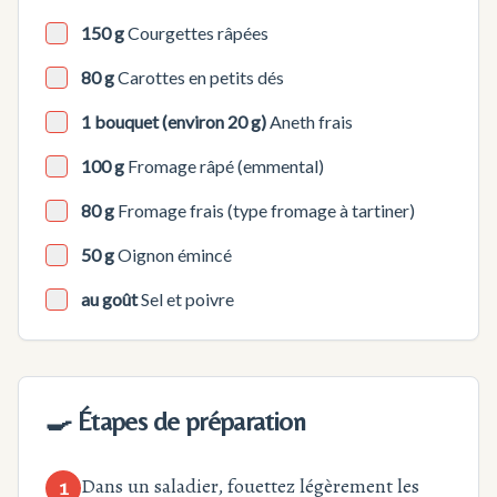
150 g
Courgettes râpées
80 g
Carottes en petits dés
1 bouquet (environ 20 g)
Aneth frais
100 g
Fromage râpé (emmental)
80 g
Fromage frais (type fromage à tartiner)
50 g
Oignon émincé
au goût
Sel et poivre
🍳 Étapes de préparation
Dans un saladier, fouettez légèrement les
1