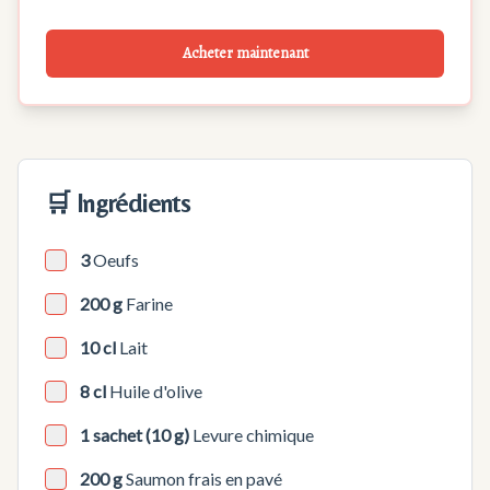
Acheter maintenant
🛒 Ingrédients
3
Oeufs
200 g
Farine
10 cl
Lait
8 cl
Huile d'olive
1 sachet (10 g)
Levure chimique
200 g
Saumon frais en pavé