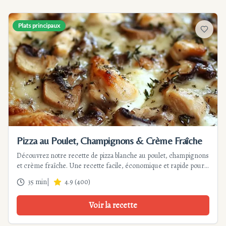
Plats principaux
Ajouter
Pizza au Poulet, Champignons & Crème Fraîche
Découvrez notre recette de pizza blanche au poulet, champignons
et crème fraîche. Une recette facile, économique et rapide pour
un repas gourmand en famille.
35 min
|
4.9
(
400
)
Voir la recette