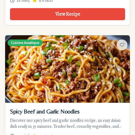
25 min
|
4.9
(
412
)
View Recipe
Cuisine Asiatique
Add to f
Spicy Beef and Garlic Noodles
Discover our spicy beef and garlic noodles recipe, an easy Asian
dish ready in 35 minutes. Tender beef, crunchy vegetables, and
spicy sauce for an authentic flavor journey. Perfect for a quick and