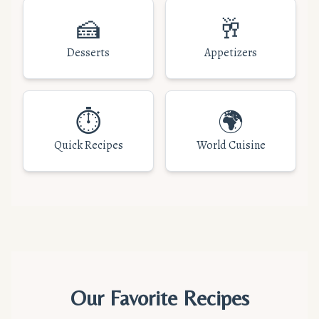
🍰
🥂
Desserts
Appetizers
⏱️
🌍
Quick Recipes
World Cuisine
Our Favorite Recipes