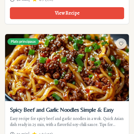
View Recipe
Plats principaux
Add to f
Spicy Beef and Garlic Noodles Simple & Easy
Easy recipe for spicy beef and garlic noodles in a wok. Quick Asian
dish ready in 25 min, with a flavorful soy-chili sauce. Tips for
tender beef and perfect noodles.