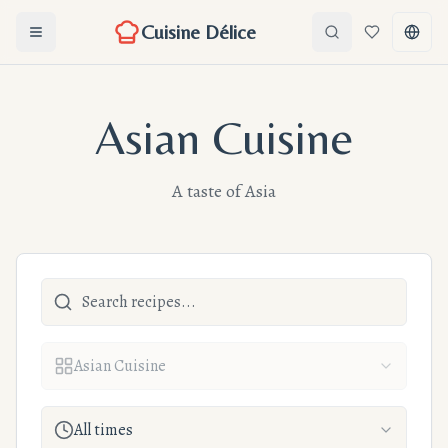
Cuisine Délice
Ouvrir le menu
Search
Favorites
Chang
Asian Cuisine
A taste of Asia
Asian Cuisine
All times