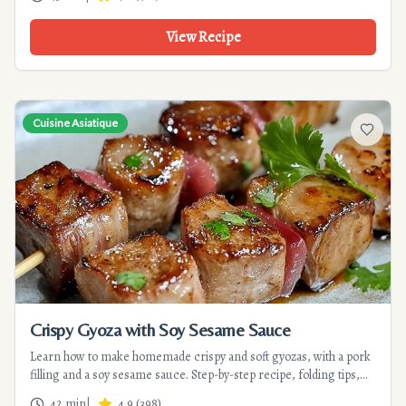
View Recipe
Cuisine Asiatique
Add to f
Crispy Gyoza with Soy Sesame Sauce
Learn how to make homemade crispy and soft gyozas, with a pork
filling and a soy sesame sauce. Step-by-step recipe, folding tips,
and cooking advice for a successful dish.
42 min
|
4.9
(
398
)