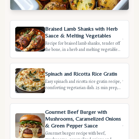
Braised Lamb Shanks with Herb
Sauce & Melting Vegetables
Recipe for braised lamb shanks, tender off
the bone, in a herb and melting vegetable
sauce. A comforting dish perfect for
festive meals. Long cooking time for melt-
in-the-mouth meat.
Spinach and Ricotta Rice Gratin
Easy spinach and ricotta rice gratin recipe,
comforting vegetarian dish. 25 min prep,
30 min cooking for 4-6 people. Discover
our tips for a perfect gratin!
Gourmet Beef Burger with
Mushrooms, Caramelized Onions
& Green Pepper Sauce
Gourmet burger recipe with beef,