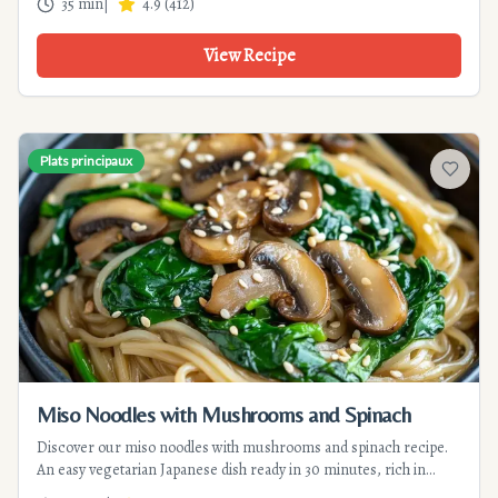
35 min
|
4.9
(
412
)
tasty dinner.
View Recipe
Plats principaux
Add to f
Miso Noodles with Mushrooms and Spinach
Discover our miso noodles with mushrooms and spinach recipe.
An easy vegetarian Japanese dish ready in 30 minutes, rich in
umami and perfect for a healthy, comforting meal.