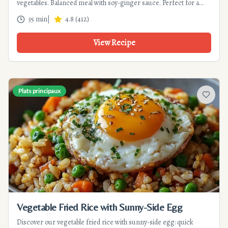
vegetables. Balanced meal with soy-ginger sauce. Perfect for a
healthy and tasty dinner in just 35 minutes.
35 min
|
4.8
(
412
)
View Recipe
Plats principaux
Add to f
Vegetable Fried Rice with Sunny-Side Egg
Discover our vegetable fried rice with sunny-side egg: quick