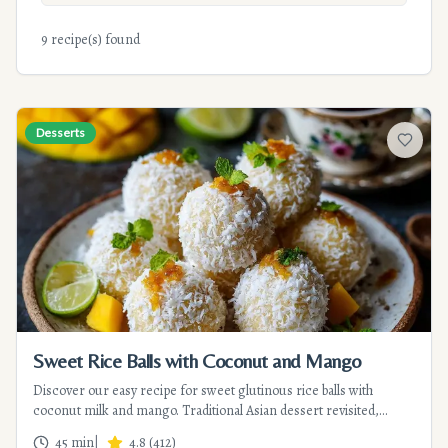
9 recipe(s) found
Desserts
Add to f
Sweet Rice Balls with Coconut and Mango
Discover our easy recipe for sweet glutinous rice balls with
coconut milk and mango. Traditional Asian dessert revisited,
economical and quick to prepare in 20 minutes.
45 min
|
4.8
(
412
)