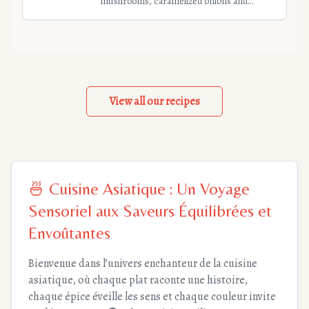
mushrooms, caramelized onions and
green pepper sauce. Refined and tasty
main course for 2 people. Preparation
time: 20 minutes.
View all our recipes
🍜
Cuisine Asiatique : Un Voyage
Sensoriel aux Saveurs Équilibrées et
Envoûtantes
Bienvenue dans l’univers enchanteur de la cuisine
asiatique, où chaque plat raconte une histoire,
chaque épice éveille les sens et chaque couleur invite