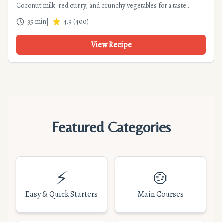
Coconut milk, red curry, and crunchy vegetables for a taste
journey in 35 min. Easy and complete recipe.
35 min
|
4.9
(
400
)
View Recipe
Featured Categories
⚡
🍲
Easy & Quick Starters
Main Courses