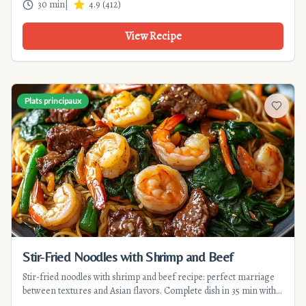
30 min
|
4.9
(
412
)
View Recipe
Plats principaux
Add to f
Stir-Fried Noodles with Shrimp and Beef
Stir-fried noodles with shrimp and beef recipe: perfect marriage
between textures and Asian flavors. Complete dish in 35 min with
crunchy vegetables and soy sauce. Ideal for quick and gourmet