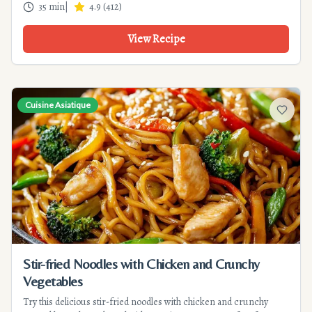
35 min
|
4.9
(
412
)
dinner.
View Recipe
Cuisine Asiatique
Add to f
Stir-fried Noodles with Chicken and Crunchy
Vegetables
Try this delicious stir-fried noodles with chicken and crunchy