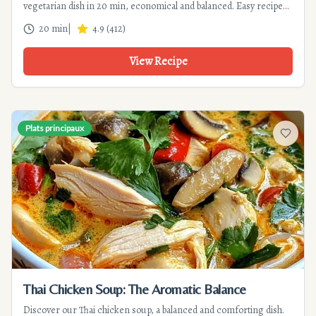
vegetarian dish in 20 min, economical and balanced. Easy recipe
for a healthy meal inspired by Asian flavors.
20 min
|
4.9
(
412
)
View Recipe
Plats principaux
Add to f
Thai Chicken Soup: The Aromatic Balance
Discover our Thai chicken soup, a balanced and comforting dish.